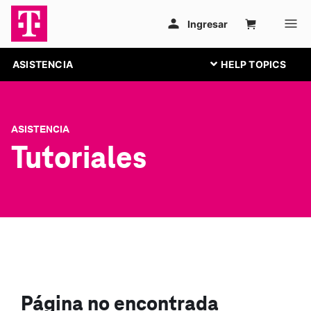
ASISTENCIA
ASISTENCIA
Tutoriales