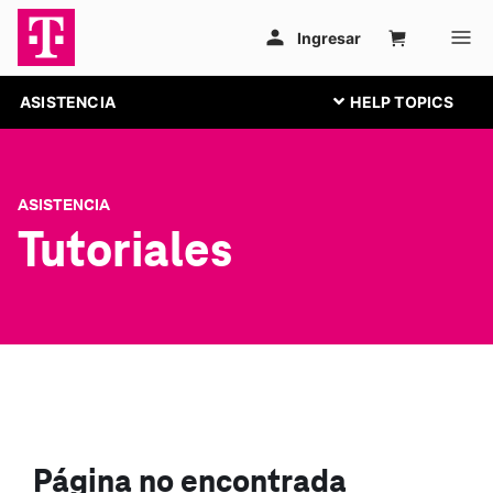
ASISTENCIA
ASISTENCIA
Tutoriales