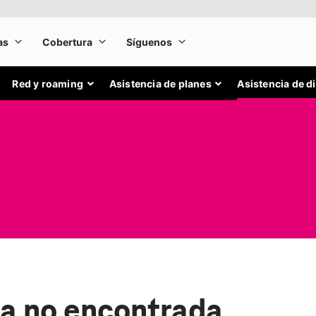
Red y roaming
Asistencia de planes
Asistencia de d