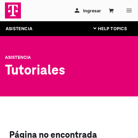
ASISTENCIA
ASISTENCIA
Tutoriales