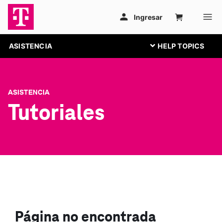
ASISTENCIA
ASISTENCIA
Tutoriales