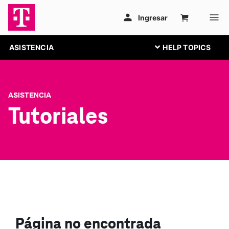
ASISTENCIA
ASISTENCIA
Tutoriales