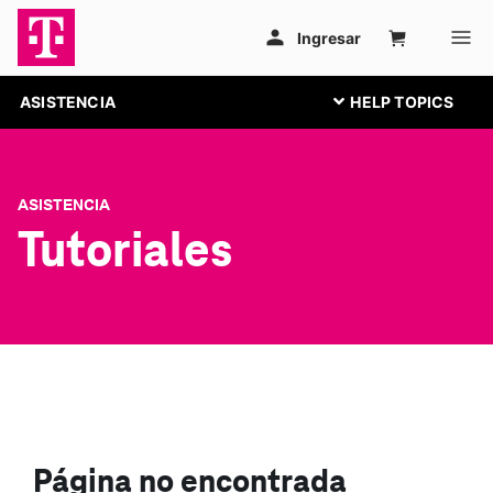
ASISTENCIA
ASISTENCIA
Tutoriales