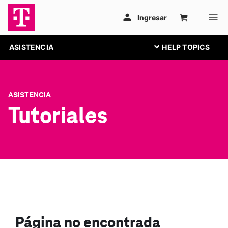
ASISTENCIA
ASISTENCIA
Tutoriales