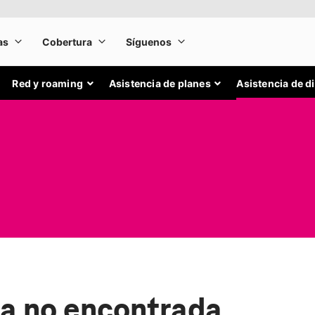
Red y roaming
Asistencia de planes
Asistencia de d