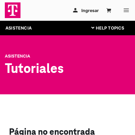
ASISTENCIA
ASISTENCIA
Tutoriales