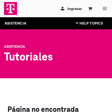
ASISTENCIA
ASISTENCIA
Tutoriales