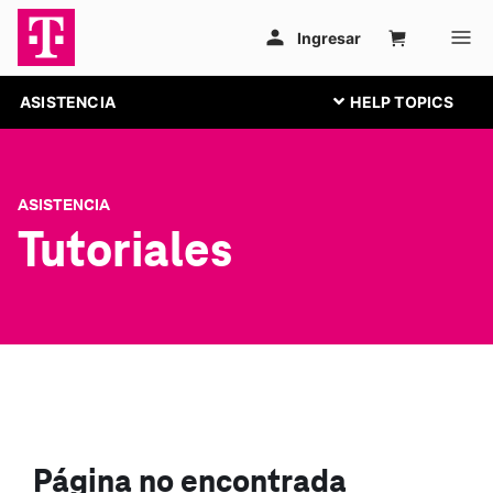
ASISTENCIA
ASISTENCIA
Tutoriales