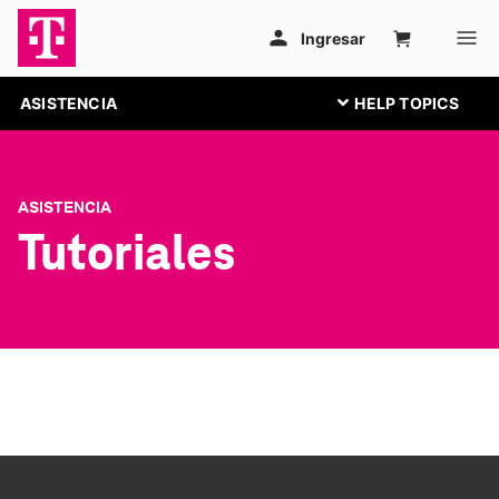
ASISTENCIA
ASISTENCIA
Tutoriales