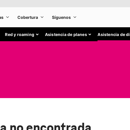
Red y roaming
Asistencia de planes
Asistencia de d