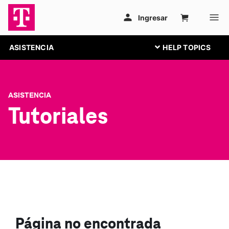
ASISTENCIA
ASISTENCIA
Tutoriales