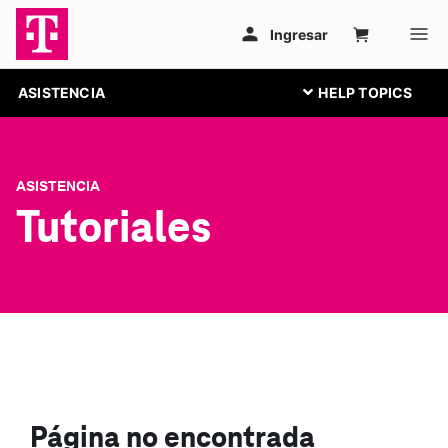
ASISTENCIA
ASISTENCIA
Tutoriales