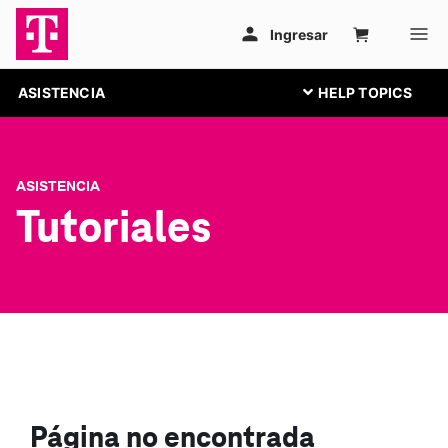
ASISTENCIA
ASISTENCIA
Tutoriales