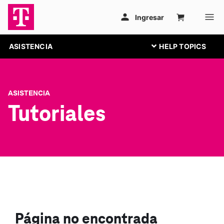
ASISTENCIA
ASISTENCIA
Tutoriales