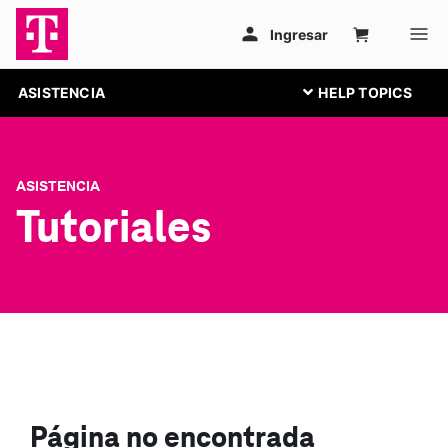
ASISTENCIA
ASISTENCIA
Tutoriales