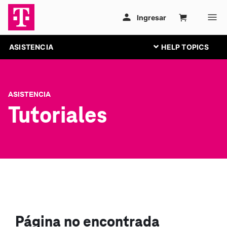
ASISTENCIA
ASISTENCIA
Tutoriales