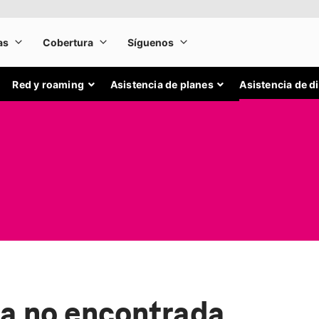
Red y roaming
Asistencia de planes
Asistencia de d