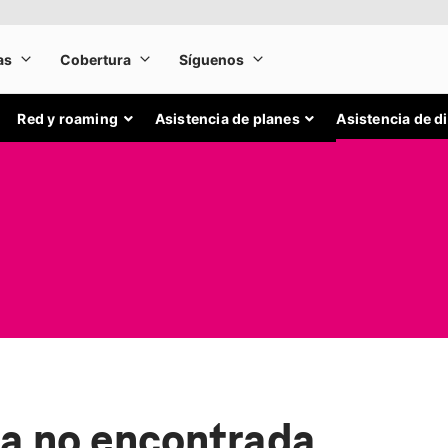
Red y roaming
Asistencia de planes
Asistencia de d