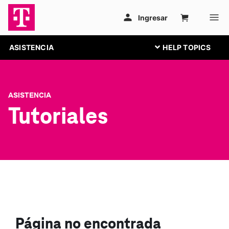
ASISTENCIA
ASISTENCIA
Tutoriales