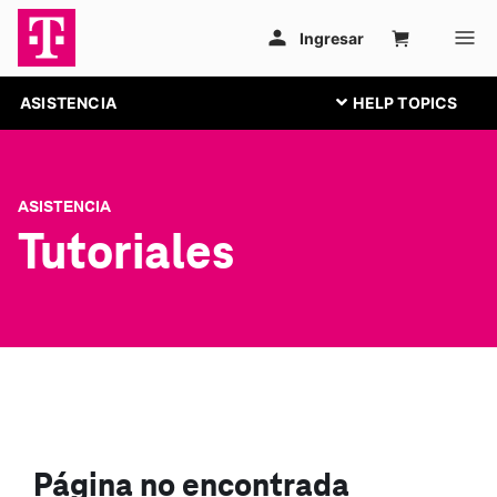
ASISTENCIA
ASISTENCIA
Tutoriales