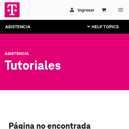
ASISTENCIA
ASISTENCIA
Tutoriales