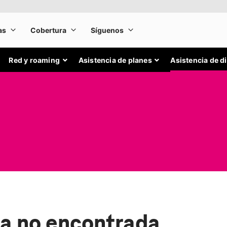
Red y roaming
Asistencia de planes
Asistencia de d