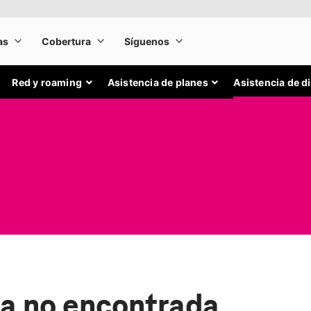
Red y roaming
Asistencia de planes
Asistencia de d