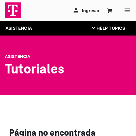
ASISTENCIA
ASISTENCIA
Tutoriales