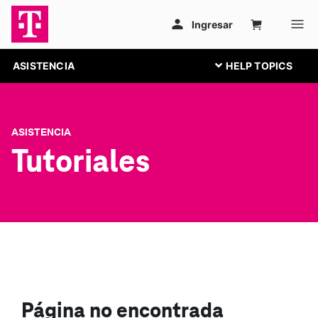
ASISTENCIA
ASISTENCIA
Tutoriales