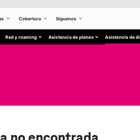
Red y roaming
Asistencia de planes
Asistencia de d