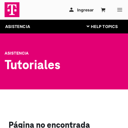
ASISTENCIA
ASISTENCIA
Tutoriales