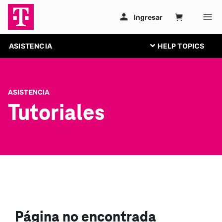
ASISTENCIA
ASISTENCIA
Tutoriales