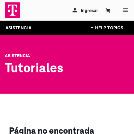
ASISTENCIA
ASISTENCIA
Tutoriales