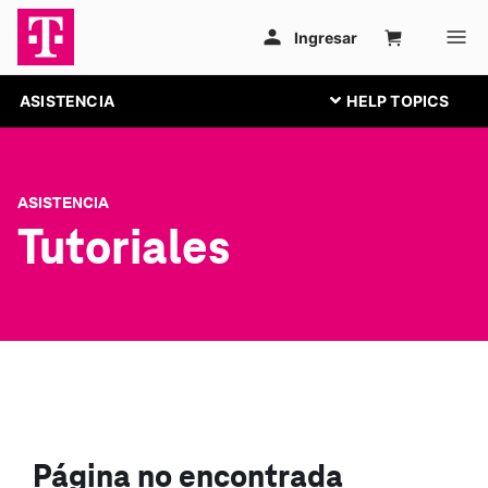
ASISTENCIA
ASISTENCIA
Tutoriales