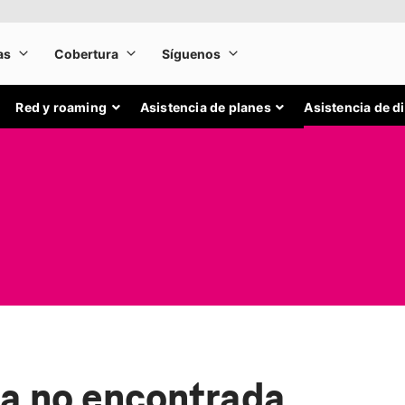
Red y roaming
Asistencia de planes
Asistencia de d