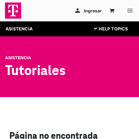
ASISTENCIA
ASISTENCIA
Tutoriales