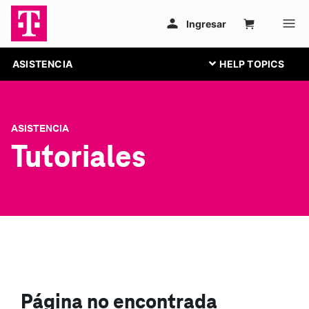
ASISTENCIA
ASISTENCIA
Tutoriales