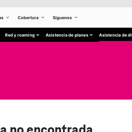
Red y roaming
Asistencia de planes
Asistencia de d