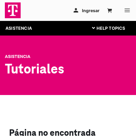
ASISTENCIA
ASISTENCIA
Tutoriales