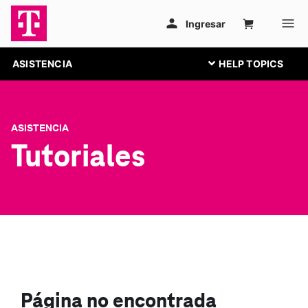
ASISTENCIA
ASISTENCIA
Tutoriales