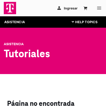
ASISTENCIA
ASISTENCIA
Tutoriales