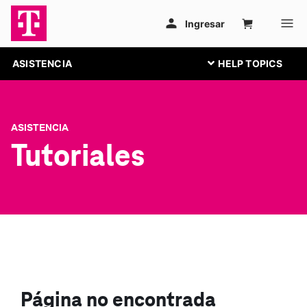
ASISTENCIA
ASISTENCIA
Tutoriales