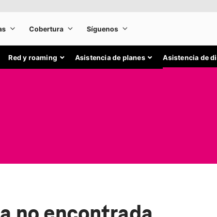
Red y roaming
Asistencia de planes
Asistencia de d