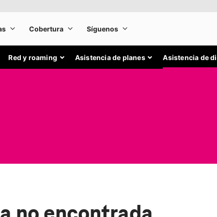
Red y roaming
Asistencia de planes
Asistencia de d