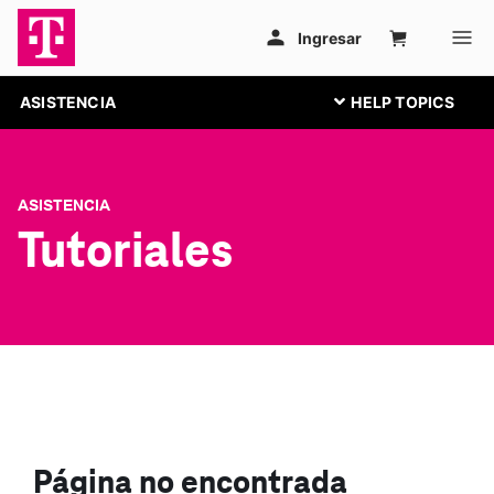
ASISTENCIA
ASISTENCIA
Tutoriales