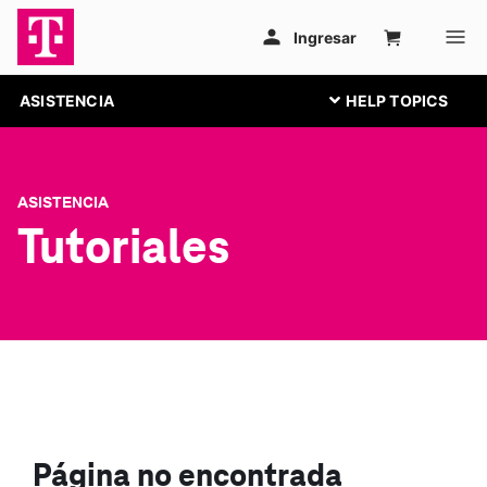
ASISTENCIA
ASISTENCIA
Tutoriales