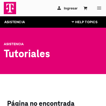
ASISTENCIA
ASISTENCIA
Tutoriales