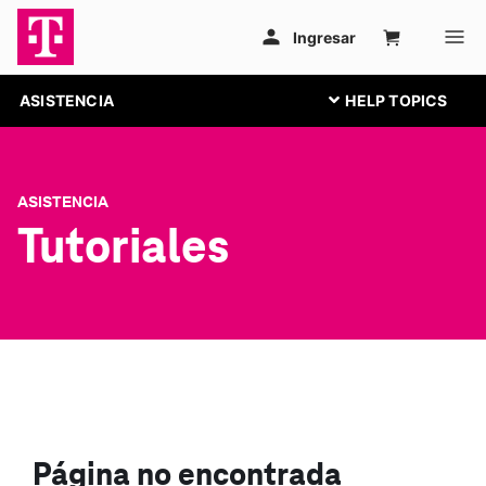
ASISTENCIA
ASISTENCIA
Tutoriales