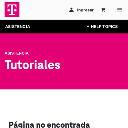
ASISTENCIA
ASISTENCIA
Tutoriales