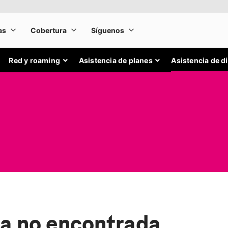
Red y roaming
Asistencia de planes
Asistencia de d